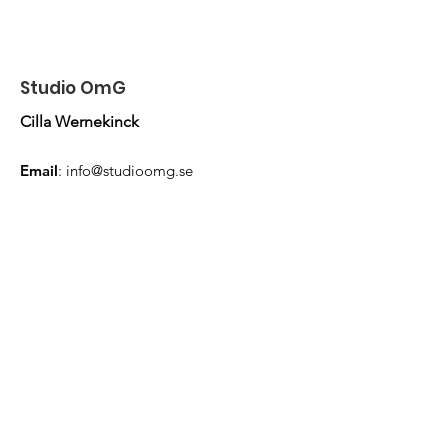
Studio OmG
Cilla Wernekinck
Email
:
info@studioomg.se