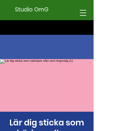
Studio OmG
Lär dig sticka som