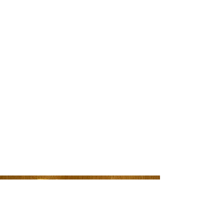
Snabblänkar
Om Studio OmG