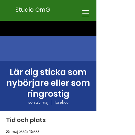
Studio OmG
Lär dig sticka som
nybörjare eller som
ringrostig
sön 25 maj
  |  
Torekov
Tid och plats
25 maj 2025 15:00